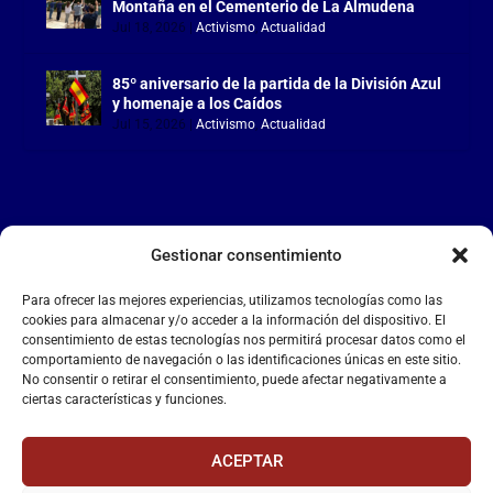
Montaña en el Cementerio de La Almudena
Jul 18, 2026
|
Activismo
,
Actualidad
85º aniversario de la partida de la División Azul
y homenaje a los Caídos
Jul 15, 2026
|
Activismo
,
Actualidad
Gestionar consentimiento
LA FALANGE
Para ofrecer las mejores experiencias, utilizamos tecnologías como las
Reproductor
cookies para almacenar y/o acceder a la información del dispositivo. El
de
consentimiento de estas tecnologías nos permitirá procesar datos como el
comportamiento de navegación o las identificaciones únicas en este sitio.
vídeo
No consentir o retirar el consentimiento, puede afectar negativamente a
ciertas características y funciones.
ACEPTAR