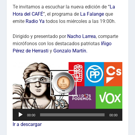
Te invitamos a escuchar la nueva edición de “
La
Hora del CAFÉ
”, el programa de
La Falange
que
emite
Radio Ya
todos los miércoles a las 19:00h.
Dirigido y presentado por
Nacho Larrea
, comparte
micrófonos con los destacados patriotas
Iñigo
Pérez de Herrasti
y
Gonzalo Martín.
Reproductor
00:00
00:00
de
Ir a descargar
audio