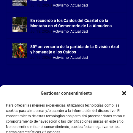
Jul 18, 2026
|
Activismo
,
Actualidad
En recuerdo a los Caídos del Cuartel de la
Montaña en el Cementerio de La Almudena
Jul 18, 2026
|
Activismo
,
Actualidad
85º aniversario de la partida de la División Azul
y homenaje a los Caídos
Jul 15, 2026
|
Activismo
,
Actualidad
Gestionar consentimiento
LA FALANGE
Para ofrecer las mejores experiencias, utilizamos tecnologías como las
Reproductor
cookies para almacenar y/o acceder a la información del dispositivo. El
de
consentimiento de estas tecnologías nos permitirá procesar datos como el
comportamiento de navegación o las identificaciones únicas en este sitio.
vídeo
No consentir o retirar el consentimiento, puede afectar negativamente a
ciertas características y funciones.