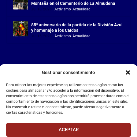
Montaña en el Cementerio de La Almudena
Jul 18, 2026
|
Activismo
,
Actualidad
85º aniversario de la partida de la División Azul
y homenaje a los Caídos
Jul 15, 2026
|
Activismo
,
Actualidad
Gestionar consentimiento
LA FALANGE
Para ofrecer las mejores experiencias, utilizamos tecnologías como las
Reproductor
cookies para almacenar y/o acceder a la información del dispositivo. El
de
consentimiento de estas tecnologías nos permitirá procesar datos como el
comportamiento de navegación o las identificaciones únicas en este sitio.
vídeo
No consentir o retirar el consentimiento, puede afectar negativamente a
ciertas características y funciones.
ACEPTAR