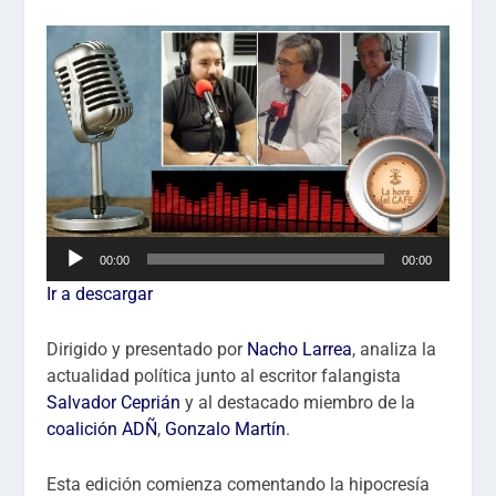
Reproductor
00:00
00:00
de
Ir a descargar
audio
Dirigido y presentado por
Nacho Larrea
, analiza la
actualidad política junto al escritor falangista
Salvador Ceprián
y al destacado miembro de la
coalición ADÑ
,
Gonzalo Martín
.
Esta edición comienza comentando la hipocresía