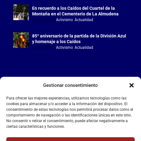
En recuerdo a los Caídos del Cuartel de la
Montaña en el Cementerio de La Almudena
Jul 18, 2026
|
Activismo
,
Actualidad
85º aniversario de la partida de la División Azul
y homenaje a los Caídos
Jul 15, 2026
|
Activismo
,
Actualidad
Gestionar consentimiento
LA FALANGE
Para ofrecer las mejores experiencias, utilizamos tecnologías como las
Reproductor
cookies para almacenar y/o acceder a la información del dispositivo. El
de
consentimiento de estas tecnologías nos permitirá procesar datos como el
comportamiento de navegación o las identificaciones únicas en este sitio.
vídeo
No consentir o retirar el consentimiento, puede afectar negativamente a
ciertas características y funciones.