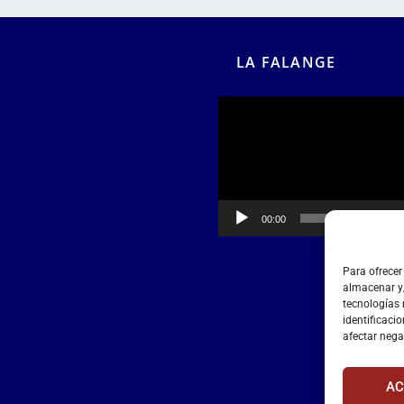
LA FALANGE
Reproductor
de
vídeo
00:00
00:55
Para ofrecer
almacenar y/
tecnologías
identificacio
afectar nega
AC