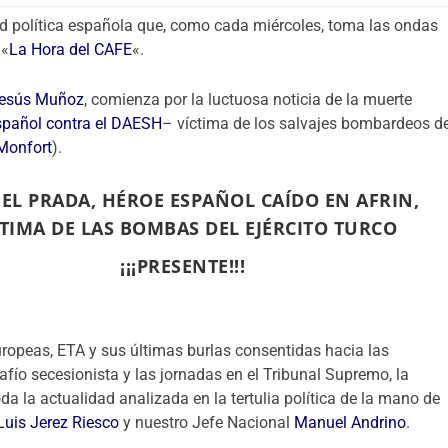
dad política española que, como cada miércoles, toma las ondas
 «
La Hora del CAFE
«.
esús Muñoz
, comienza por la luctuosa noticia de la muerte
spañol contra el DAESH
– víctima de los salvajes bombardeos d
Monfort
).
EL PRADA, HÉROE ESPAÑOL CAÍDO EN AFRIN,
CTIMA DE LAS BOMBAS DEL EJÉRCITO TURCO
¡¡¡PRESENTE!!!
uropeas, ETA y sus últimas burlas consentidas hacia las
afío secesionista y las jornadas en el Tribunal Supremo, la
a la actualidad analizada en la tertulia política de la mano de
Luis Jerez Riesco
y nuestro Jefe Nacional
Manuel Andrino
.