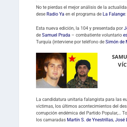
No te pierdas el mejor análisis de la actuali
dese
Radio Ya
en el programa de
La Falange
:
Esta nueva edición, la 104 y presentada por
J
de
Samuel Prada
– combatiente voluntario
e
Turquía (interviene por teléfono de
Simón de 
SAMU
VÍ
La candidatura unitaria falangista para las e
víctimas, los últimos acontecimientos del des
corrupción endémica del Partido Popular,… Tod
los camaradas
Martín S. de Ynestrillas
,
José 