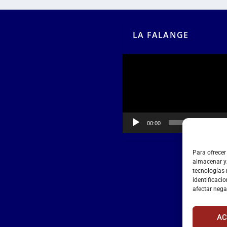
LA FALANGE
Reproductor
de
vídeo
00:00
00:55
Para ofrecer
almacenar y/
tecnologías
identificacio
afectar nega
AC