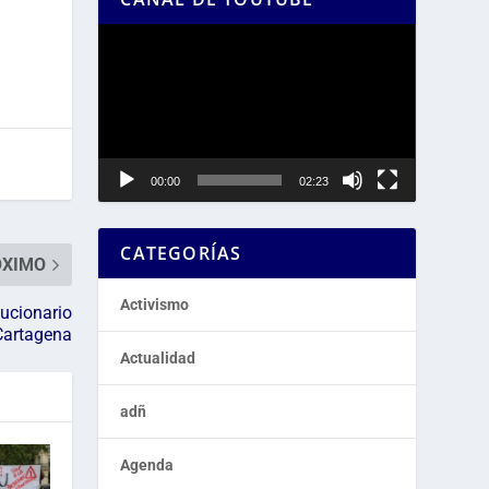
Reproductor
de
vídeo
00:00
02:23
CATEGORÍAS
ÓXIMO
Activismo
lucionario
Cartagena
Actualidad
adñ
Agenda