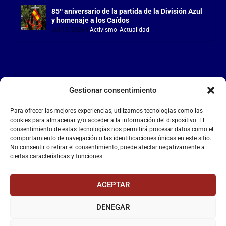
85º aniversario de la partida de la División Azul
y homenaje a los Caídos
Jul 15, 2026
|
Activismo
,
Actualidad
Gestionar consentimiento
LA FALANGE
Para ofrecer las mejores experiencias, utilizamos tecnologías como las
Reproductor
cookies para almacenar y/o acceder a la información del dispositivo. El
de
consentimiento de estas tecnologías nos permitirá procesar datos como el
comportamiento de navegación o las identificaciones únicas en este sitio.
vídeo
No consentir o retirar el consentimiento, puede afectar negativamente a
ciertas características y funciones.
ACEPTAR
DENEGAR
00:00
00:55