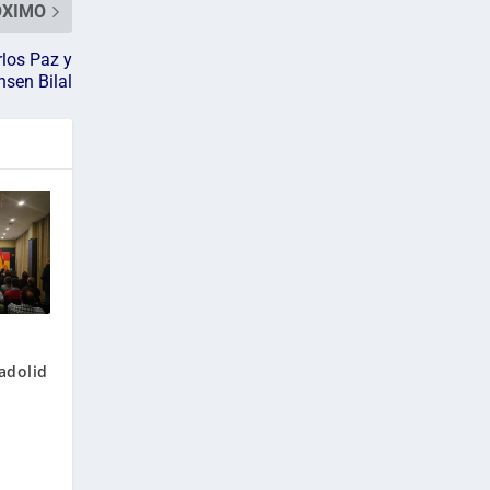
ÓXIMO
rlos Paz y
sen Bilal
adolid