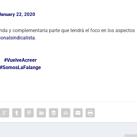
January 22, 2020
nda y complementaria parte que tendrá el foco en los aspectos
ionalsindicalista
.
#VuelveAcreer
#SomosLaFalange