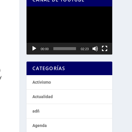
Reproductor
de
vídeo
00:00
02:23
CATEGORÍAS
s
y
Activismo
Actualidad
adñ
Agenda