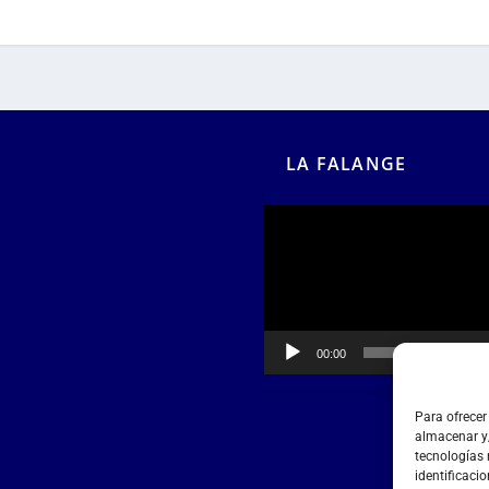
LA FALANGE
Reproductor
de
vídeo
00:00
00:55
Para ofrecer
almacenar y/
tecnologías
identificacio