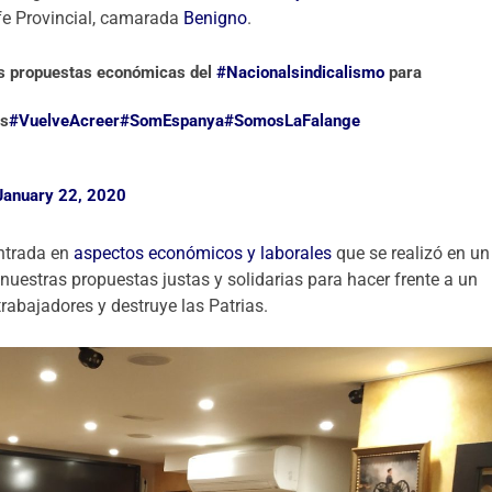
efe Provincial, camarada
Benigno
.
s propuestas económicas del
#Nacionalsindicalismo
para
es
#VuelveAcreer
#SomEspanya
#SomosLaFalange
January 22, 2020
entrada en
aspectos económicos y laborales
que se realizó en un
uestras propuestas justas y solidarias para hacer frente a un
trabajadores y destruye las Patrias.