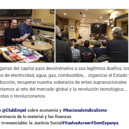
arras del capital para devolvérselos a sus legítimos dueños, lo
os de electricidad, agua, gas, combustible,… organizar el Estado 
ducción, recuperar nuestra soberanía de entes supranacionales
tarnos al reto del mercado global y la revolución tecnológica….
tas o revolucionarios.
en
@ClubEmpel
sobre economía y
#Nacionalsindicalismo
rimacía de lo material y las finanzas
irrenunciable: la Justicia Social
#VuelveAcreer
#SomEspanya