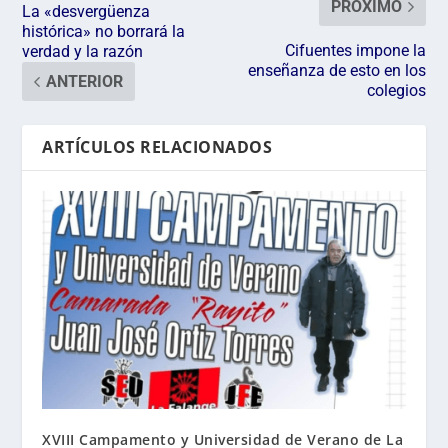
PRÓXIMO
La «desvergüenza
histórica» no borrará la
Cifuentes impone la
verdad y la razón
enseñanza de esto en los
ANTERIOR
colegios
ARTÍCULOS RELACIONADOS
XVIII Campamento y Universidad de Verano de La