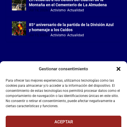
Montaña en el Cementerio de La Almudena
Jul 18, 2026
|
Activismo
,
Actualidad
85º aniversario de la partida de la División Azul
y homenaje a los Caídos
Jul 15, 2026
|
Activismo
,
Actualidad
Gestionar consentimiento
LA FALANGE
Para ofrecer las mejores experiencias, utilizamos tecnologías como las
Reproductor
cookies para almacenar y/o acceder a la información del dispositivo. El
de
consentimiento de estas tecnologías nos permitirá procesar datos como el
comportamiento de navegación o las identificaciones únicas en este sitio.
vídeo
No consentir o retirar el consentimiento, puede afectar negativamente a
ciertas características y funciones.
ACEPTAR