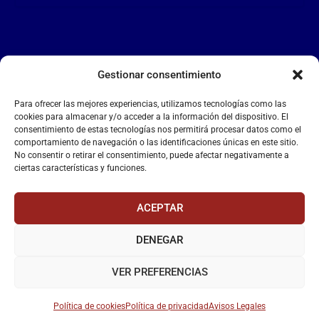
Gestionar consentimiento
LA FALANGE
Para ofrecer las mejores experiencias, utilizamos tecnologías como las
Reproductor
cookies para almacenar y/o acceder a la información del dispositivo. El
de
consentimiento de estas tecnologías nos permitirá procesar datos como el
comportamiento de navegación o las identificaciones únicas en este sitio.
vídeo
No consentir o retirar el consentimiento, puede afectar negativamente a
ciertas características y funciones.
ACEPTAR
DENEGAR
00:00
00:55
VER PREFERENCIAS
Política de cookies
Política de privacidad
Avisos Legales
La Falange
– Web Oficial de la Falange