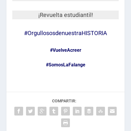
¡Revuelta estudiantil!
#OrgullososdenuestraHISTORIA
#VuelveAcreer
#SomosLaFalange
COMPARTIR: