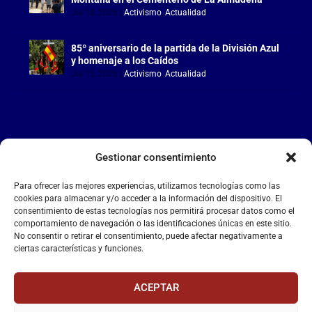
Jul 18, 2026
|
Activismo
,
Actualidad
85º aniversario de la partida de la División Azul
y homenaje a los Caídos
Jul 15, 2026
|
Activismo
,
Actualidad
Gestionar consentimiento
LA FALANGE
Para ofrecer las mejores experiencias, utilizamos tecnologías como las
Reproductor
cookies para almacenar y/o acceder a la información del dispositivo. El
de
consentimiento de estas tecnologías nos permitirá procesar datos como el
comportamiento de navegación o las identificaciones únicas en este sitio.
vídeo
No consentir o retirar el consentimiento, puede afectar negativamente a
ciertas características y funciones.
ACEPTAR