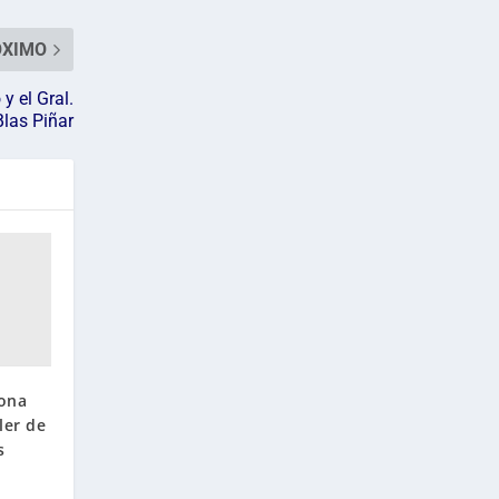
ÓXIMO
y el Gral.
Blas Piñar
lona
ler de
s