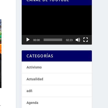
Reproductor
de
vídeo
00:00
02:23
CATEGORÍAS
Activismo
Actualidad
adñ
Agenda
r