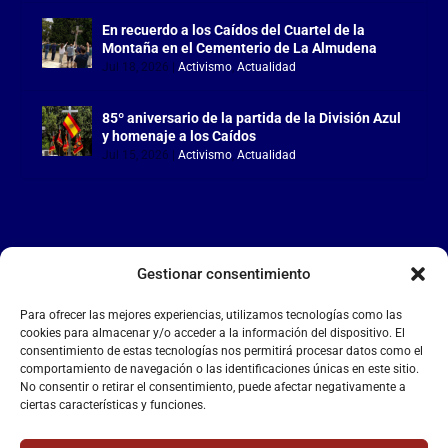
En recuerdo a los Caídos del Cuartel de la
Montaña en el Cementerio de La Almudena
Jul 18, 2026
|
Activismo
,
Actualidad
85º aniversario de la partida de la División Azul
y homenaje a los Caídos
Jul 15, 2026
|
Activismo
,
Actualidad
Gestionar consentimiento
LA FALANGE
Para ofrecer las mejores experiencias, utilizamos tecnologías como las
Reproductor
cookies para almacenar y/o acceder a la información del dispositivo. El
de
consentimiento de estas tecnologías nos permitirá procesar datos como el
comportamiento de navegación o las identificaciones únicas en este sitio.
vídeo
No consentir o retirar el consentimiento, puede afectar negativamente a
ciertas características y funciones.