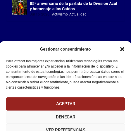
85º aniversario de la partida de la División Azul
y homenaje a los Caídos
Jul 15, 2026
|
Activismo
,
Actualidad
Gestionar consentimiento
LA FALANGE
Para ofrecer las mejores experiencias, utilizamos tecnologías como las
Reproductor
cookies para almacenar y/o acceder a la información del dispositivo. El
de
consentimiento de estas tecnologías nos permitirá procesar datos como el
comportamiento de navegación o las identificaciones únicas en este sitio.
vídeo
No consentir o retirar el consentimiento, puede afectar negativamente a
ciertas características y funciones.
ACEPTAR
DENEGAR
00:00
00:55
VER PREFERENCIAS