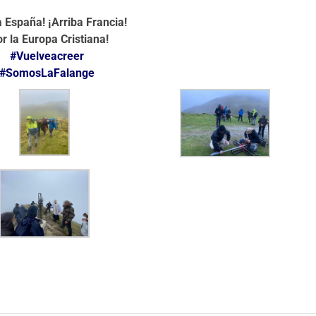
a España! ¡Arriba Francia!
or la Europa Cristiana!
#
Vuelveacreer
#
SomosLaFalange