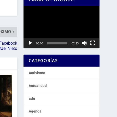
Reproductor
de
vídeo
ÓXIMO
 Facebook
00:00
02:23
fael Nieto
CATEGORÍAS
Activismo
Actualidad
adñ
Agenda