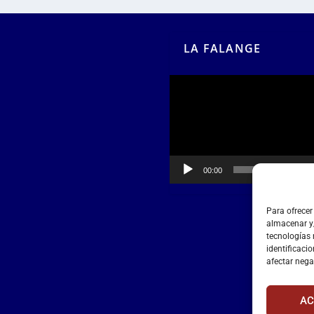
LA FALANGE
Reproductor
de
vídeo
00:00
00:55
Para ofrecer
almacenar y/
tecnologías
identificacio
afectar nega
AC