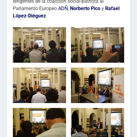
dirigentes de la coalición social-patriota al
Parlamento Europeo
ADÑ
,
Norberto Pico
y
Rafael
López-Diéguez
.