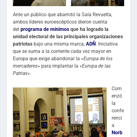
Ante un público que abarrotó la Sala Revuelta,
ambos líderes euroescépticos dieron cuenta
del
programa de mínimos
que ha logrado la
unidad electoral de las principales organizaciones
patriotas
bajo una misma marca,
ADÑ
. Iniciativa
que se suma a la corriente cada vez mayor en
Europa que exige abandonar la «
Europa de los
mercaderes
» para implantar la «
Europa de las
Patrias
«.
Com
enzó
la
confe
renci
a
Norb