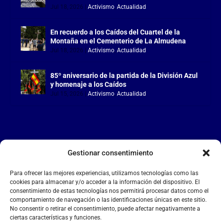
Jul 18, 2026
|
Activismo
,
Actualidad
En recuerdo a los Caídos del Cuartel de la
Montaña en el Cementerio de La Almudena
Jul 18, 2026
|
Activismo
,
Actualidad
85º aniversario de la partida de la División Azul
y homenaje a los Caídos
Jul 15, 2026
|
Activismo
,
Actualidad
Gestionar consentimiento
LA FALANGE
Para ofrecer las mejores experiencias, utilizamos tecnologías como las
Reproductor
cookies para almacenar y/o acceder a la información del dispositivo. El
de
consentimiento de estas tecnologías nos permitirá procesar datos como el
comportamiento de navegación o las identificaciones únicas en este sitio.
vídeo
No consentir o retirar el consentimiento, puede afectar negativamente a
ciertas características y funciones.