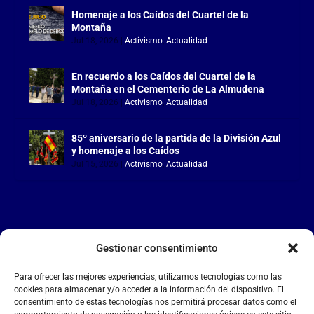
Homenaje a los Caídos del Cuartel de la
Montaña
Jul 18, 2026
|
Activismo
,
Actualidad
En recuerdo a los Caídos del Cuartel de la
Montaña en el Cementerio de La Almudena
Jul 18, 2026
|
Activismo
,
Actualidad
85º aniversario de la partida de la División Azul
y homenaje a los Caídos
Jul 15, 2026
|
Activismo
,
Actualidad
Gestionar consentimiento
LA FALANGE
Para ofrecer las mejores experiencias, utilizamos tecnologías como las
Reproductor
cookies para almacenar y/o acceder a la información del dispositivo. El
de
consentimiento de estas tecnologías nos permitirá procesar datos como el