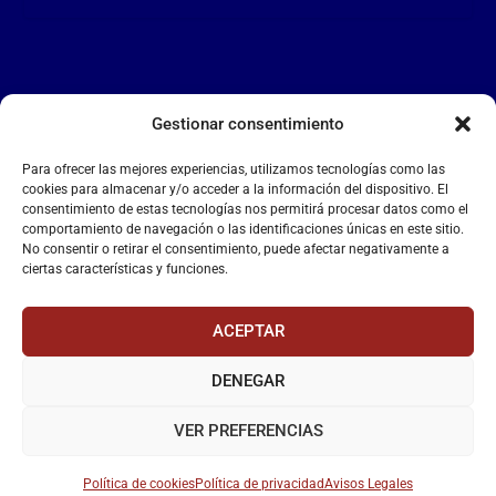
Gestionar consentimiento
LA FALANGE
Para ofrecer las mejores experiencias, utilizamos tecnologías como las
Reproductor
cookies para almacenar y/o acceder a la información del dispositivo. El
de
consentimiento de estas tecnologías nos permitirá procesar datos como el
comportamiento de navegación o las identificaciones únicas en este sitio.
vídeo
No consentir o retirar el consentimiento, puede afectar negativamente a
ciertas características y funciones.
ACEPTAR
DENEGAR
00:00
00:55
VER PREFERENCIAS
Política de cookies
Política de privacidad
Avisos Legales