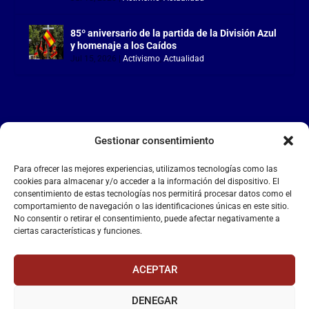
85º aniversario de la partida de la División Azul
y homenaje a los Caídos
Jul 15, 2026
|
Activismo
,
Actualidad
Gestionar consentimiento
LA FALANGE
Para ofrecer las mejores experiencias, utilizamos tecnologías como las
Reproductor
cookies para almacenar y/o acceder a la información del dispositivo. El
de
consentimiento de estas tecnologías nos permitirá procesar datos como el
comportamiento de navegación o las identificaciones únicas en este sitio.
vídeo
No consentir o retirar el consentimiento, puede afectar negativamente a
ciertas características y funciones.
ACEPTAR
DENEGAR