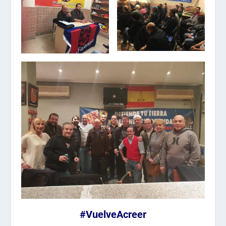
#VuelveAcreer