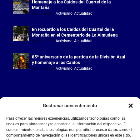
Homenaje a los Caídos del Cuartel de la
Montaña
Jul 18, 2026
|
Activismo
,
Actualidad
En recuerdo a los Caídos del Cuartel de la
Montaña en el Cementerio de La Almudena
Jul 18, 2026
|
Activismo
,
Actualidad
85º aniversario de la partida de la División Azul
y homenaje a los Caídos
Jul 15, 2026
|
Activismo
,
Actualidad
Gestionar consentimiento
LA FALANGE
Para ofrecer las mejores experiencias, utilizamos tecnologías como las
Reproductor
cookies para almacenar y/o acceder a la información del dispositivo. El
de
consentimiento de estas tecnologías nos permitirá procesar datos como el
comportamiento de navegación o las identificaciones únicas en este sitio.
vídeo