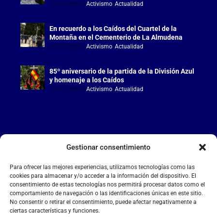
Jul 18, 2026
|
Activismo
,
Actualidad
En recuerdo a los Caídos del Cuartel de la
Montaña en el Cementerio de La Almudena
Jul 18, 2026
|
Activismo
,
Actualidad
85º aniversario de la partida de la División Azul
y homenaje a los Caídos
Jul 15, 2026
|
Activismo
,
Actualidad
Gestionar consentimiento
LA FALANGE
Para ofrecer las mejores experiencias, utilizamos tecnologías como las
Reproductor
cookies para almacenar y/o acceder a la información del dispositivo. El
de
consentimiento de estas tecnologías nos permitirá procesar datos como el
comportamiento de navegación o las identificaciones únicas en este sitio.
vídeo
No consentir o retirar el consentimiento, puede afectar negativamente a
ciertas características y funciones.