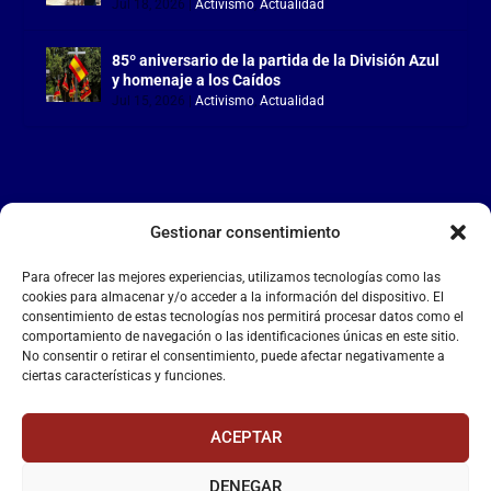
Jul 18, 2026
|
Activismo
,
Actualidad
85º aniversario de la partida de la División Azul
y homenaje a los Caídos
Jul 15, 2026
|
Activismo
,
Actualidad
Gestionar consentimiento
LA FALANGE
Para ofrecer las mejores experiencias, utilizamos tecnologías como las
Reproductor
cookies para almacenar y/o acceder a la información del dispositivo. El
de
consentimiento de estas tecnologías nos permitirá procesar datos como el
comportamiento de navegación o las identificaciones únicas en este sitio.
vídeo
No consentir o retirar el consentimiento, puede afectar negativamente a
ciertas características y funciones.
ACEPTAR
DENEGAR