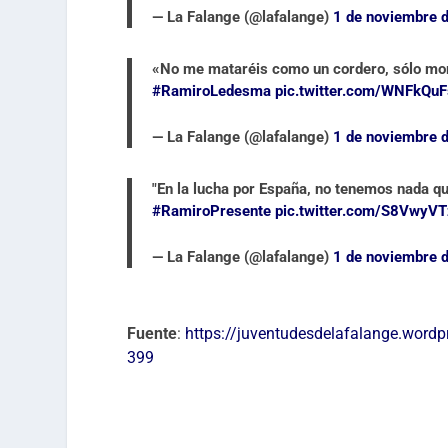
— La Falange (@lafalange)
1 de noviembre 
«No me mataréis como un cordero, sólo mori
#RamiroLedesma
pic.twitter.com/WNFkQu
— La Falange (@lafalange)
1 de noviembre 
"En la lucha por España, no tenemos nada qu
#RamiroPresente
pic.twitter.com/S8VwyV
— La Falange (@lafalange)
1 de noviembre 
Fuente
:
https://juventudesdelafalange.wor
399