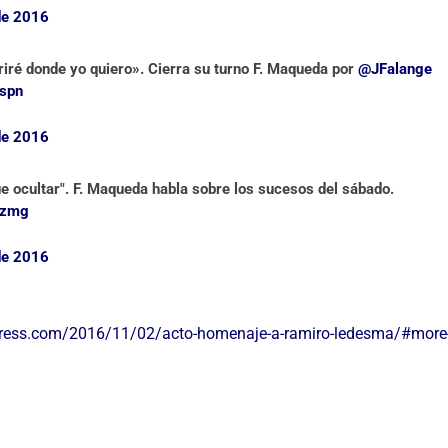
de 2016
ré donde yo quiero». Cierra su turno F. Maqueda por
@JFalange
Fspn
de 2016
e ocultar". F. Maqueda habla sobre los sucesos del sábado.
Tzmg
de 2016
dpress.com/2016/11/02/acto-homenaje-a-ramiro-ledesma/#more