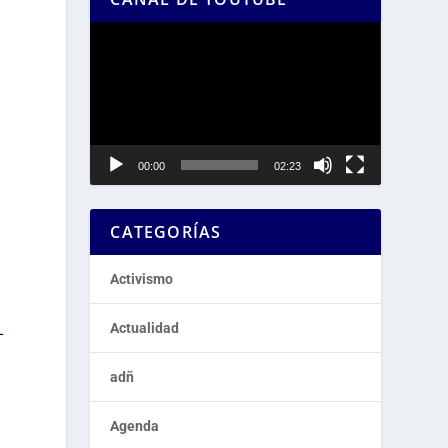
Reproductor
de
vídeo
00:00
02:23
CATEGORÍAS
Activismo
Actualidad
-
adñ
Agenda