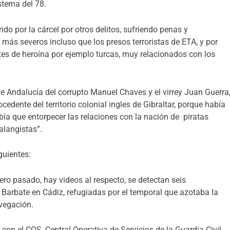
stema del 78.
o por la cárcel por otros delitos, sufriendo penas y
más severos incluso que los presos terroristas de ETA, y por
tes de heroína por ejemplo turcas, muy relacionados con los
de Andalucía del corrupto Manuel Chaves y el virrey Juan Guerra
cedente del territorio colonial ingles de Gibraltar, porque había
ía que entorpecer las relaciones con la nación de piratas
alangistas”.
guientes:
ero pasado, hay videos al respecto, se detectan seis
 Barbate en Cádiz, refugiadas por el temporal que azotaba la
avegación.
 con el COS, Central Operativa de Servicios de la Guardia Civil