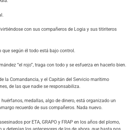
dia:
l.
virtiéndose con sus compañeros de Logia y sus titiriteros
 que según él todo está bajo control.
nández “el rojo”, traga con todo y se esfuerza en hacerlo bien.
de la Comandancia, y el Capitán del Servicio marítimo
es, de las que nadie se responsabiliza.
 huérfanos, medallas, algo de dinero, está organizado un
l amargo recuerdo de sus compañeros. Nada nuevo.
s asesinados por ETA, GRAPO y FRAP en los años del plomo,
n y detenían los antecesores de los de ahora, que hasta nos