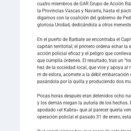
cuatro miembros de GAR Grupo de Acción Rápi
la Provincias Vascas y Navarra, hasta el pacto
digamos con la coalición del gobierno de Ped
gloriosa Unidad, dedicándola a otros meneste
En el puerto de Barbate se encontraba el Capi
capitán territorial; el primero ordena echar 
acción policial eficaz y el peligro que conll
que cumplía órdenes.
El resultado, tras un “t
hez de la sociedad local, que vive y apoya al 
m de eslora, acomete a la débil embarcación d
pasándola por la quilla y produciendo dos mue
Pocas horas después eran detenidos ocho narc
y los demás niegan la autoría de los hechos. 
apodado «el Kabra» que al parecer quería ven
operación policial el pasado 31 de enero, es