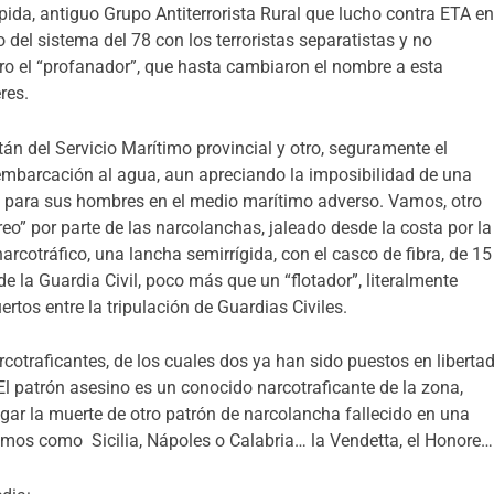
da, antiguo Grupo Antiterrorista Rural que lucho contra ETA e
 del sistema del 78 con los terroristas separatistas y no
ro el “profanador”, que hasta cambiaron el nombre a esta
res.
tán del Servicio Marítimo provincial y otro, seguramente el
la embarcación al agua, aun apreciando la imposibilidad de una
eva para sus hombres en el medio marítimo adverso. Vamos, otro
oreo” por parte de las narcolanchas, jaleado desde la costa por la
narcotráfico, una lancha semirrígida, con el casco de fibra, de 15
e la Guardia Civil, poco más que un “flotador”, literalmente
rtos entre la tripulación de Guardias Civiles.
otraficantes, de los cuales dos ya han sido puestos en libertad
El patrón asesino es un conocido narcotraficante de la zona,
gar la muerte de otro patrón de narcolancha fallecido en una
tamos como Sicilia, Nápoles o Calabria… la Vendetta, el Honore…