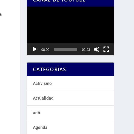
Reproductor
a
de
vídeo
00:00
02:23
CATEGORÍAS
Activismo
Actualidad
adñ
Agenda