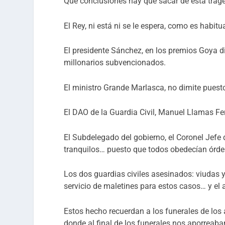
Qué conclusiones hay que sacar de esta trage
El Rey, ni está ni se le espera, como es habitua
El presidente Sánchez, en los premios Goya di
millonarios subvencionados.
El ministro Grande Marlasca, no dimite puesto
El DAO de la Guardia Civil, Manuel Llamas Fer
El Subdelegado del gobierno, el Coronel Jefe 
tranquilos… puesto que todos obedecían órden
Los dos guardias civiles asesinados: viudas y
servicio de maletines para estos casos… y e
Estos hecho recuerdan a los funerales de lo
donde al final de los funerales nos aporreaba