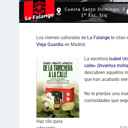
Los viernes culturales de
La Falange
te citan
Vieja Guardia
en Madrid.
La escritora
Isabel Ur
calle» (Inventos mili
descubren aquellos in
que han acabado sien
No te pierdas una nuev
curiosidades que segu
Haz clic para