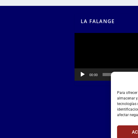
LA FALANGE
Reproductor
de
vídeo
00:00
00:55
Para ofrecer
almacenar y/
tecnologías
identificacio
afectar nega
AC