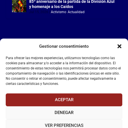
85º aniversario de la partida de la División Azul
y homenaje a los Caídos
Jul 15, 2026
|
Activismo
,
Actualidad
Gestionar consentimiento
LA FALANGE
Para ofrecer las mejores experiencias, utilizamos tecnologías como las
Reproductor
cookies para almacenar y/o acceder a la información del dispositivo. El
de
consentimiento de estas tecnologías nos permitirá procesar datos como el
comportamiento de navegación o las identificaciones únicas en este sitio.
vídeo
No consentir o retirar el consentimiento, puede afectar negativamente a
ciertas características y funciones.
ACEPTAR
DENEGAR
00:00
00:55
VER PREFERENCIAS