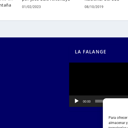
ontaña
01/02/2023
08/10/2019
LA FALANGE
Reproductor
de
vídeo
00:00
00:55
Para ofrecer
almacenar y/
tecnologías