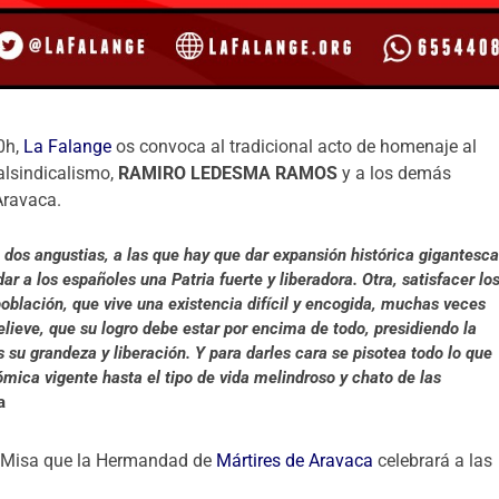
0h,
La Falange
os convoca al tradicional acto de homenaje al
alsindicalismo,
RAMIRO LEDESMA RAMOS
y a los demás
Aravaca.
dos angustias, a las que hay que dar expansión histórica gigantesca
r a los españoles una Patria fuerte y liberadora. Otra, satisfacer lo
población, que vive una existencia difícil y encogida, muchas veces
elieve, que su logro debe estar por encima de todo, presidiendo la
 su grandeza y liberación. Y para darles cara se pisotea todo lo que
mica vigente hasta el tipo de vida melindroso y chato de las
a
ta Misa que la Hermandad de
Mártires de Aravaca
celebrará a las