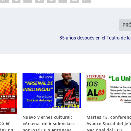
PR
y
85 años después en el Teatro de l
Nuevo viernes cultural:
Martes 15, conferenc
ico en
«Arsenal de insolencias»
Avance Social del Jef
dos en
por José Luis Antonaya
Nacional del SEU