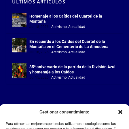
ÚLTIMOS ARTÍCULOS
Homenaje a los Caídos del Cuartel de la
Montaña
Jul 18, 2026
|
Activismo
,
Actualidad
En recuerdo a los Caídos del Cuartel de la
Montaña en el Cementerio de La Almudena
Jul 18, 2026
|
Activismo
,
Actualidad
85º aniversario de la partida de la División Azul
y homenaje a los Caídos
Jul 15, 2026
|
Activismo
,
Actualidad
Gestionar consentimiento
LA FALANGE
Para ofrecer las mejores experiencias, utilizamos tecnologías como las
Reproductor
cookies para almacenar y/o acceder a la información del dispositivo. El