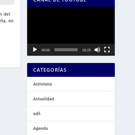
Reproductor
n del
de
ña, en
vídeo
00:00
02:23
CATEGORÍAS
Activismo
Actualidad
adñ
Agenda