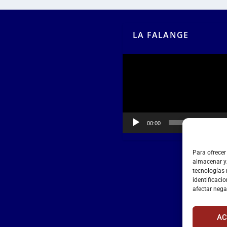
LA FALANGE
Reproductor
de
vídeo
00:00
00:55
Para ofrecer
almacenar y/
tecnologías
identificacio
afectar nega
AC