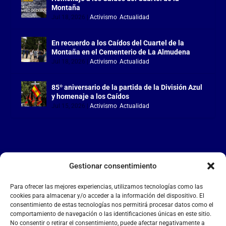
Montaña
Jul 18, 2026
|
Activismo
,
Actualidad
En recuerdo a los Caídos del Cuartel de la
Montaña en el Cementerio de La Almudena
Jul 18, 2026
|
Activismo
,
Actualidad
85º aniversario de la partida de la División Azul
y homenaje a los Caídos
Jul 15, 2026
|
Activismo
,
Actualidad
Gestionar consentimiento
LA FALANGE
Para ofrecer las mejores experiencias, utilizamos tecnologías como las
Reproductor
cookies para almacenar y/o acceder a la información del dispositivo. El
de
consentimiento de estas tecnologías nos permitirá procesar datos como el
comportamiento de navegación o las identificaciones únicas en este sitio.
vídeo
No consentir o retirar el consentimiento, puede afectar negativamente a