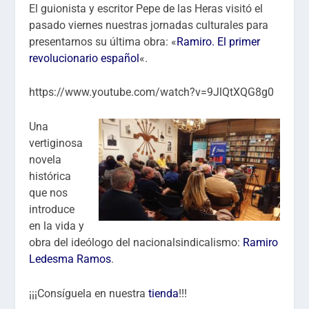
El guionista y escritor Pepe de las Heras visitó el
pasado viernes nuestras jornadas culturales para
presentarnos su última obra: «
Ramiro. El primer
revolucionario español
«.
https://www.youtube.com/watch?v=9JlQtXQG8g0
Una
vertiginosa
novela
histórica
que nos
introduce
en la vida y
obra del ideólogo del nacionalsindicalismo:
Ramiro
Ledesma Ramos
.
¡¡¡Consíguela en nuestra
tienda
!!!