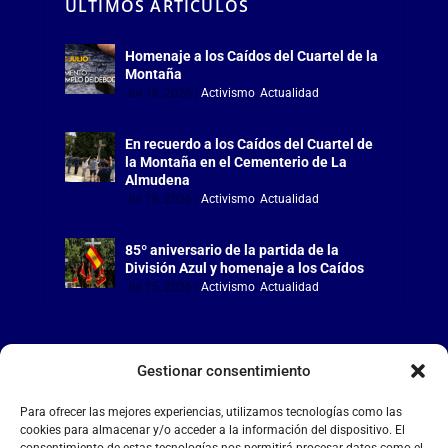
ÚLTIMOS ARTÍCULOS
Homenaje a los Caídos del Cuartel de la
Montaña
Jul 18, 2026
|
Activismo
,
Actualidad
En recuerdo a los Caídos del Cuartel de
la Montaña en el Cementerio de La
Almudena
Jul 18, 2026
|
Activismo
,
Actualidad
85º aniversario de la partida de la
División Azul y homenaje a los Caídos
Jul 15, 2026
|
Activismo
,
Actualidad
Gestionar consentimiento
LA FALANGE
Para ofrecer las mejores experiencias, utilizamos tecnologías como las
cookies para almacenar y/o acceder a la información del dispositivo. El
consentimiento de estas tecnologías nos permitirá procesar datos como el