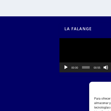
LA FALANGE
Reproductor
de
vídeo
00:00
00:55
Para ofrecer
almacenar y/
tecnologías