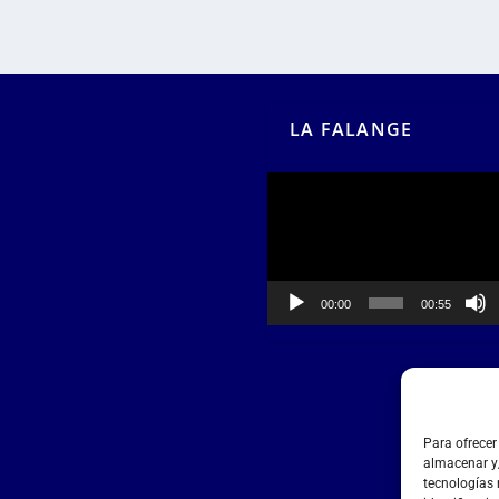
LA FALANGE
Reproductor
de
vídeo
00:00
00:55
Para ofrecer
almacenar y/
tecnologías