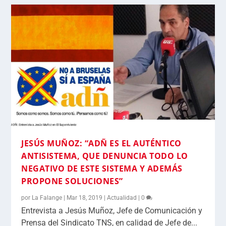
JESÚS MUÑOZ: “ADÑ ES EL AUTÉNTICO
ANTISISTEMA, QUE DENUNCIA TODO LO
NEGATIVO DE ESTE SISTEMA Y ADEMÁS
PROPONE SOLUCIONES”
por
La Falange
|
Mar 18, 2019
|
Actualidad
|
0
Entrevista a Jesús Muñoz, Jefe de Comunicación y
Prensa del Sindicato TNS, en calidad de Jefe de...