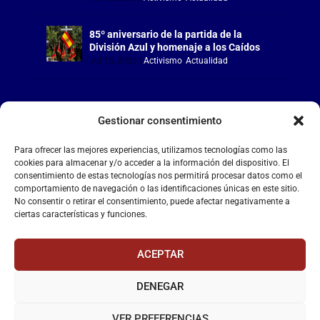
85º aniversario de la partida de la
División Azul y homenaje a los Caídos
Jul 15, 2026
|
Activismo
,
Actualidad
Gestionar consentimiento
LA FALANGE
Para ofrecer las mejores experiencias, utilizamos tecnologías como las
cookies para almacenar y/o acceder a la información del dispositivo. El
consentimiento de estas tecnologías nos permitirá procesar datos como el
Reproductor
comportamiento de navegación o las identificaciones únicas en este sitio.
de
No consentir o retirar el consentimiento, puede afectar negativamente a
vídeo
ciertas características y funciones.
ACEPTAR
DENEGAR
00:00
00:55
VER PREFERENCIAS