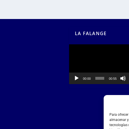
LA FALANGE
Reproductor
de
vídeo
00:00
00:55
Para ofrecer
almacenar y/
tecnologías