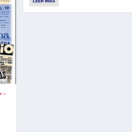
LEER MÁS
» –