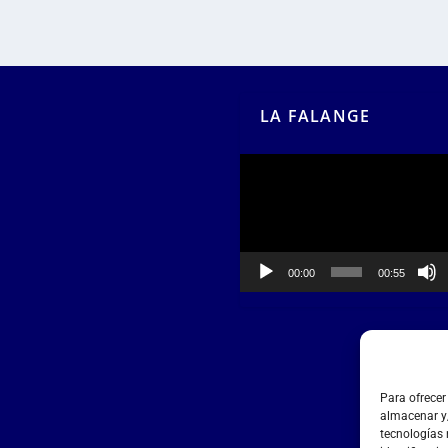
LA FALANGE
Reproductor
de
vídeo
00:00
00:55
Para ofrecer
almacenar y/
tecnologías