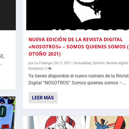
NUEVA EDICIÓN DE LA REVISTA DIGITAL
«NOSOTROS» – SOMOS QUIENES SOMOS (
OTOÑO 2021)
E,
..
por
La Falange
|
Dic 3, 2021
|
Actualidad
,
Opinión
,
Revista digital
Nosotros
|
0
Ya tienes disponible el nuevo número de la Revist
Digital “NOSOTROS” Somos quienes somos –...
LEER MÁS