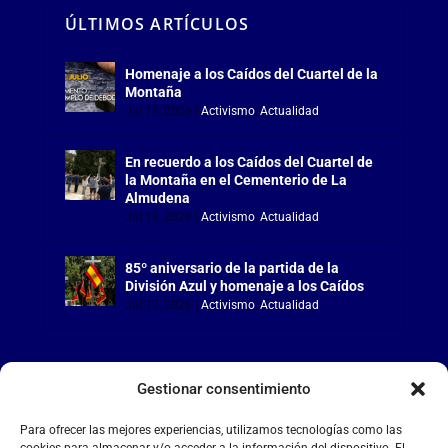
ÚLTIMOS ARTÍCULOS
Homenaje a los Caídos del Cuartel de la
Montaña
Jul 18, 2026
|
Activismo
,
Actualidad
En recuerdo a los Caídos del Cuartel de
la Montaña en el Cementerio de La
Almudena
Jul 18, 2026
|
Activismo
,
Actualidad
85º aniversario de la partida de la
División Azul y homenaje a los Caídos
Jul 15, 2026
|
Activismo
,
Actualidad
Gestionar consentimiento
LA FALANGE
Para ofrecer las mejores experiencias, utilizamos tecnologías como las
cookies para almacenar y/o acceder a la información del dispositivo. El