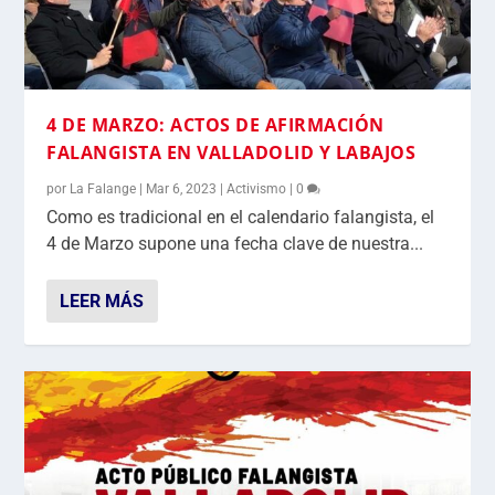
4 DE MARZO: ACTOS DE AFIRMACIÓN
FALANGISTA EN VALLADOLID Y LABAJOS
por
La Falange
|
Mar 6, 2023
|
Activismo
|
0
Como es tradicional en el calendario falangista, el
4 de Marzo supone una fecha clave de nuestra...
LEER MÁS