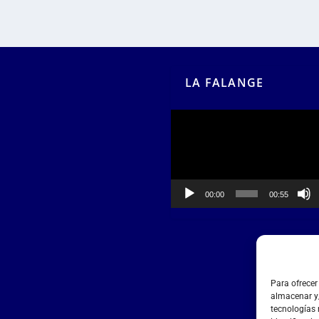
LA FALANGE
Reproductor
de
vídeo
00:00
00:55
Para ofrecer
almacenar y/
tecnologías