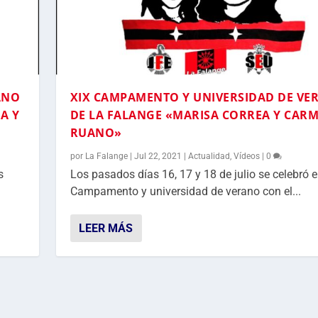
ANO
XIX CAMPAMENTO Y UNIVERSIDAD DE VE
A Y
DE LA FALANGE «MARISA CORREA Y CAR
RUANO»
por
La Falange
|
Jul 22, 2021
|
Actualidad
,
Vídeos
|
0
s
Los pasados días 16, 17 y 18 de julio se celebró e
Campamento y universidad de verano con el...
LEER MÁS