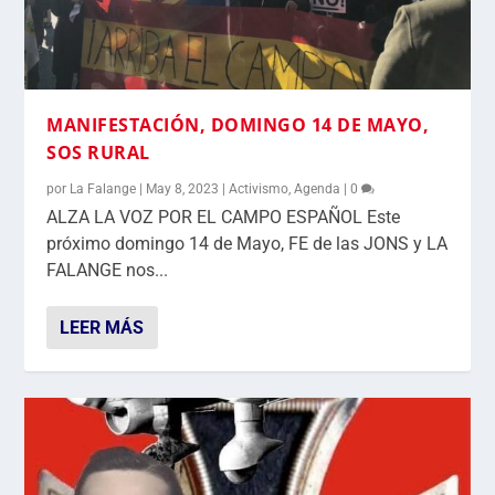
MANIFESTACIÓN, DOMINGO 14 DE MAYO,
SOS RURAL
por
La Falange
|
May 8, 2023
|
Activismo
,
Agenda
|
0
ALZA LA VOZ POR EL CAMPO ESPAÑOL Este
próximo domingo 14 de Mayo, FE de las JONS y LA
FALANGE nos...
LEER MÁS