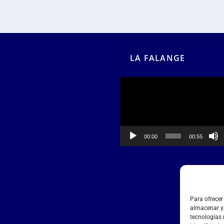
LA FALANGE
Reproductor
de
vídeo
00:00
00:55
Para ofrecer
almacenar y/
tecnologías