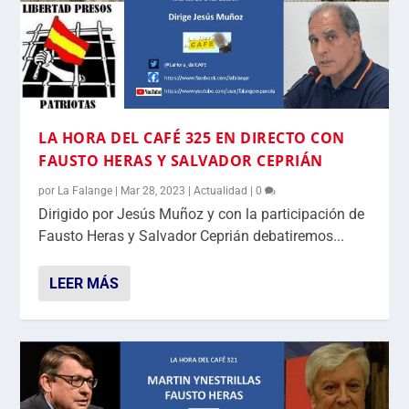
LA HORA DEL CAFÉ 325 EN DIRECTO CON
FAUSTO HERAS Y SALVADOR CEPRIÁN
por
La Falange
|
Mar 28, 2023
|
Actualidad
|
0
Dirigido por Jesús Muñoz y con la participación de
Fausto Heras y Salvador Ceprián debatiremos...
LEER MÁS