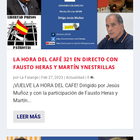
LA HORA DEL CAFÉ 321 EN DIRECTO CON
FAUSTO HERAS Y MARTÍN YNESTRILLAS
por
La Falange
|
Feb 27, 2023
|
Actualidad
|
0
¡VUELVE LA HORA DEL CAFE! Dirigido por Jesús
Muñoz y con la participación de Fausto Heras y
Martín...
LEER MÁS