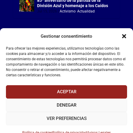
85º aniversario de la partida de la
División Azul y homenaje a los Caídos
Jul 15, 2026
|
Activismo
,
Actualidad
Gestionar consentimiento
LA FALANGE
Para ofrecer las mejores experiencias, utilizamos tecnologías como las
cookies para almacenar y/o acceder a la información del dispositivo. El
consentimiento de estas tecnologías nos permitirá procesar datos como el
Reproductor
comportamiento de navegación o las identificaciones únicas en este sitio.
de
No consentir o retirar el consentimiento, puede afectar negativamente a
vídeo
ciertas características y funciones.
ACEPTAR
DENEGAR
00:00
00:55
VER PREFERENCIAS
Política de cookies
Política de privacidad
Avisos Legales