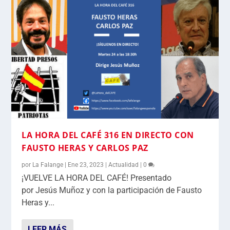
LA HORA DEL CAFÉ 316 EN DIRECTO CON
FAUSTO HERAS Y CARLOS PAZ
por
La Falange
|
Ene 23, 2023
|
Actualidad
|
0
¡VUELVE LA HORA DEL CAFÉ! Presentado
por Jesús Muñoz y con la participación de Fausto
Heras y...
LEER MÁS