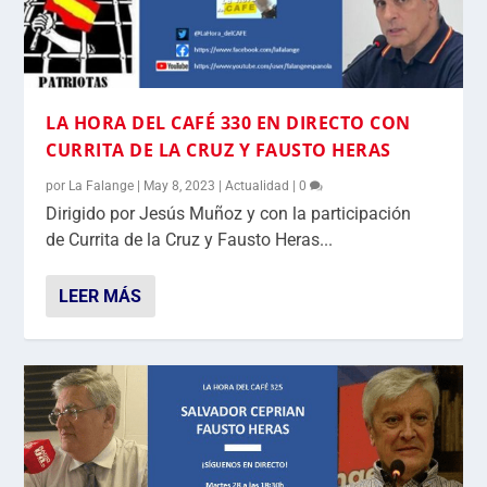
LA HORA DEL CAFÉ 330 EN DIRECTO CON
CURRITA DE LA CRUZ Y FAUSTO HERAS
por
La Falange
|
May 8, 2023
|
Actualidad
|
0
Dirigido por Jesús Muñoz y con la participación
de Currita de la Cruz y Fausto Heras...
LEER MÁS