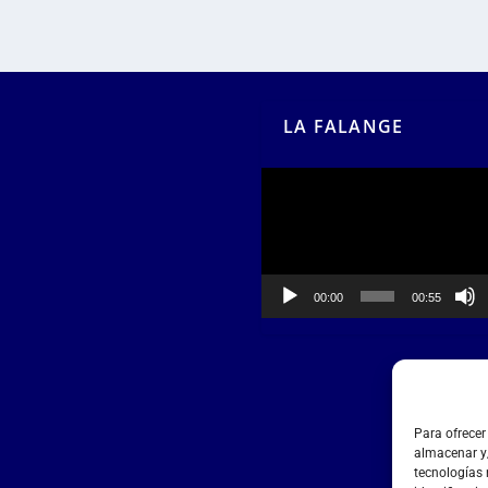
LA FALANGE
Reproductor
de
vídeo
00:00
00:55
Para ofrecer
almacenar y/
tecnologías