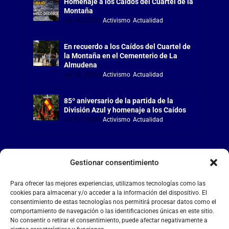
Homenaje a los Caídos del Cuartel de la
Montaña
Jul 18, 2026
|
Activismo
,
Actualidad
En recuerdo a los Caídos del Cuartel de
la Montaña en el Cementerio de La
Almudena
Jul 18, 2026
|
Activismo
,
Actualidad
85º aniversario de la partida de la
División Azul y homenaje a los Caídos
Jul 15, 2026
|
Activismo
,
Actualidad
Gestionar consentimiento
LA FALANGE
Para ofrecer las mejores experiencias, utilizamos tecnologías como las
cookies para almacenar y/o acceder a la información del dispositivo. El
consentimiento de estas tecnologías nos permitirá procesar datos como el
Reproductor
comportamiento de navegación o las identificaciones únicas en este sitio.
de
No consentir o retirar el consentimiento, puede afectar negativamente a
vídeo