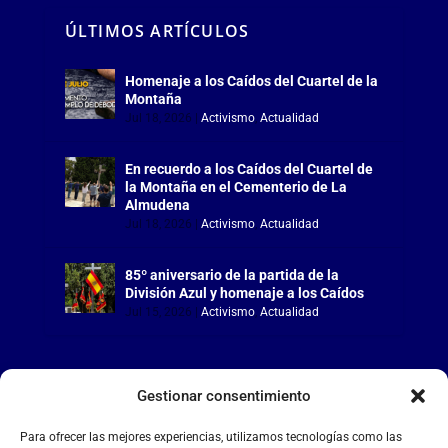
ÚLTIMOS ARTÍCULOS
Homenaje a los Caídos del Cuartel de la
Montaña
Jul 18, 2026
|
Activismo
,
Actualidad
En recuerdo a los Caídos del Cuartel de
la Montaña en el Cementerio de La
Almudena
Jul 18, 2026
|
Activismo
,
Actualidad
85º aniversario de la partida de la
División Azul y homenaje a los Caídos
Jul 15, 2026
|
Activismo
,
Actualidad
Gestionar consentimiento
LA FALANGE
Para ofrecer las mejores experiencias, utilizamos tecnologías como las