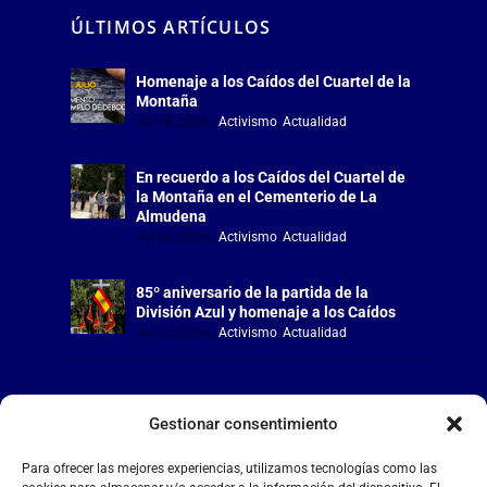
ÚLTIMOS ARTÍCULOS
Homenaje a los Caídos del Cuartel de la
Montaña
Jul 18, 2026
|
Activismo
,
Actualidad
En recuerdo a los Caídos del Cuartel de
la Montaña en el Cementerio de La
Almudena
Jul 18, 2026
|
Activismo
,
Actualidad
85º aniversario de la partida de la
División Azul y homenaje a los Caídos
Jul 15, 2026
|
Activismo
,
Actualidad
Gestionar consentimiento
LA FALANGE
Para ofrecer las mejores experiencias, utilizamos tecnologías como las