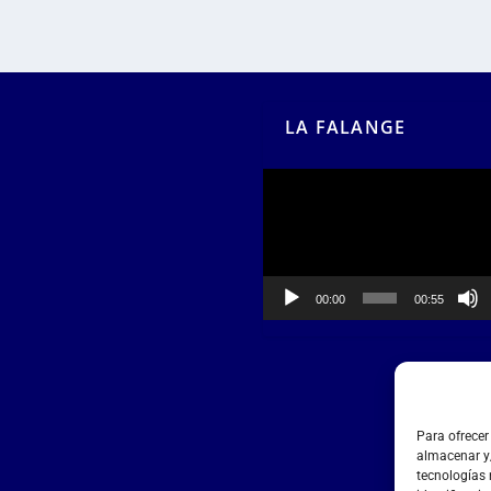
LA FALANGE
Reproductor
de
vídeo
00:00
00:55
Para ofrecer
almacenar y/
tecnologías