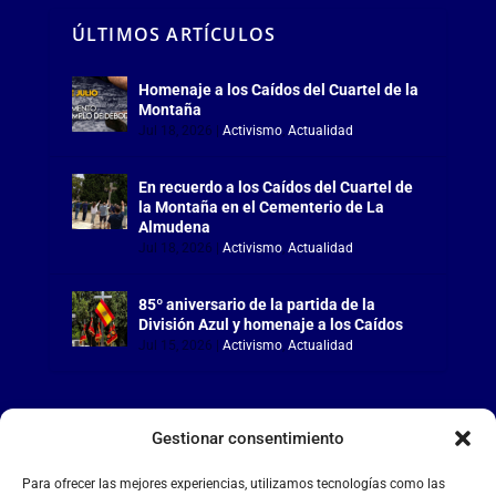
ÚLTIMOS ARTÍCULOS
Homenaje a los Caídos del Cuartel de la
Montaña
Jul 18, 2026
|
Activismo
,
Actualidad
En recuerdo a los Caídos del Cuartel de
la Montaña en el Cementerio de La
Almudena
Jul 18, 2026
|
Activismo
,
Actualidad
85º aniversario de la partida de la
División Azul y homenaje a los Caídos
Jul 15, 2026
|
Activismo
,
Actualidad
Gestionar consentimiento
LA FALANGE
Para ofrecer las mejores experiencias, utilizamos tecnologías como las