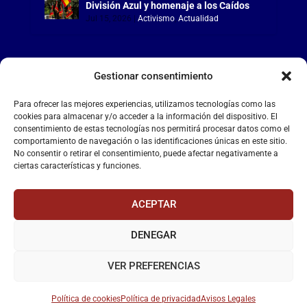
División Azul y homenaje a los Caídos
Jul 15, 2026
|
Activismo
,
Actualidad
Gestionar consentimiento
LA FALANGE
Para ofrecer las mejores experiencias, utilizamos tecnologías como las
cookies para almacenar y/o acceder a la información del dispositivo. El
consentimiento de estas tecnologías nos permitirá procesar datos como el
Reproductor
comportamiento de navegación o las identificaciones únicas en este sitio.
de
No consentir o retirar el consentimiento, puede afectar negativamente a
vídeo
ciertas características y funciones.
ACEPTAR
DENEGAR
00:00
00:55
VER PREFERENCIAS
Política de cookies
Política de privacidad
Avisos Legales