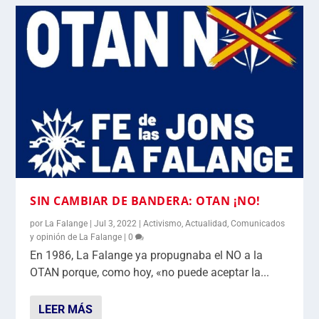
SIN CAMBIAR DE BANDERA: OTAN ¡NO!
por
La Falange
|
Jul 3, 2022
|
Activismo
,
Actualidad
,
Comunicados
y opinión de La Falange
|
0
En 1986, La Falange ya propugnaba el NO a la
OTAN porque, como hoy, «no puede aceptar la...
LEER MÁS