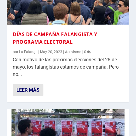
DÍAS DE CAMPAÑA FALANGISTA Y
PROGRAMA ELECTORAL
por
La Falange
|
May 20, 2023
|
Activismo
|
0
Con motivo de las próximas elecciones del 28 de
mayo, los falangistas estamos de campaña. Pero
no...
LEER MÁS